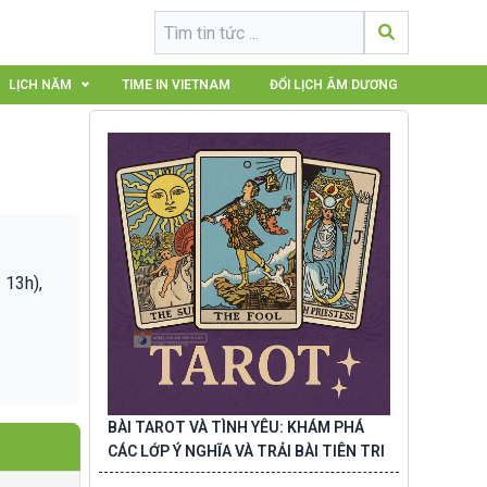
LỊCH NĂM
TIME IN VIETNAM
ĐỔI LỊCH ÂM DƯƠNG
 13h),
BÀI TAROT VÀ TÌNH YÊU: KHÁM PHÁ
CÁC LỚP Ý NGHĨA VÀ TRẢI BÀI TIÊN TRI