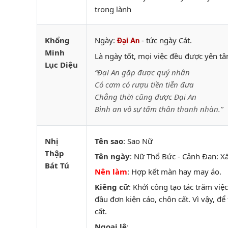
trong lành
Khổng
Ngày:
- tức ngày Cát.
Đại An
Minh
Là ngày tốt, mọi việc đều được yên t
Lục Diệu
“Đại An gặp được quý nhân
Có cơm có rượu tiền tiễn đưa
Chẳng thời cũng được Đại An
Bình an vô sự tấm thân thanh nhàn.”
Nhị
Tên sao
: Sao Nữ
Thập
Tên ngày
: Nữ Thổ Bức - Cảnh Đan: Xấ
Bát Tú
Nên làm
: Hợp kết màn hay may áo.
Kiêng cữ
: Khởi công tạo tác trăm việ
đầu đơn kiện cáo, chôn cất. Vì vậy, đ
cất.
Ngoại lệ
: