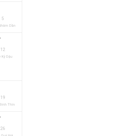
5
Nhâm Dần
12
 Kỷ Dậu
19
Bính Thìn
26
 Quý Hợi