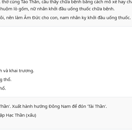
, thờ cúng Táo Thần, cầu thầy chữa bệnh bằng cách mổ xẻ hay c
ò nhuộm lò gốm, nữ nhân khởi đầu uống thuốc chữa bệnh.
ôi, nên làm Âm Đức cho con, nam nhân kỵ khởi đầu uống thuốc.
h và khai trương.
g thổ.
hổ.
Thần'. Xuất hành hướng Đông Nam để đón 'Tài Thần'.
ặp Hạc Thần (xấu)