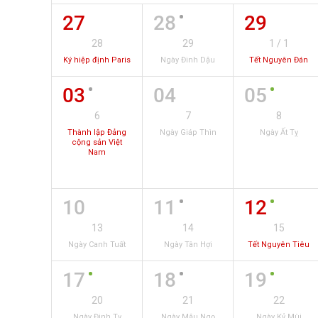
27
28
29
28
29
1 / 1
Ký hiệp định Paris
Ngày Đinh Dậu
Tết Nguyên Đán
03
04
05
6
7
8
Thành lập Đảng
Ngày Giáp Thìn
Ngày Ất Tỵ
cộng sản Việt
Nam
10
11
12
13
14
15
Ngày Canh Tuất
Ngày Tân Hợi
Tết Nguyên Tiêu
17
18
19
20
21
22
Ngày Đinh Tỵ
Ngày Mậu Ngọ
Ngày Kỷ Mùi