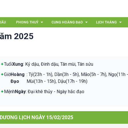
XẤU
PHONG THUỶ
CUNG HOÀNG ĐẠO
LỊCH THÁNG
năm 2025
✦
Tuổi
Xung
: Kỷ dậu, Đinh dậu, Tân mùi, Tân sửu
✦
Giờ
Hoàng
: Tý(23h - 1h), Dần(3h - 5h), Mão(5h - 7h), Ngọ(11h -
Đạo
Mùi(13h - 15h), Dậu(17h - 19h)
✦
Mệnh
Ngày
: Đại khê thủy - Ngày hắc đạo
 DƯƠNG LỊCH NGÀY 15/02/2025