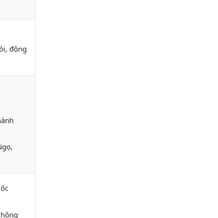
ỏi, động
hành
Ngọ,
gốc
 không