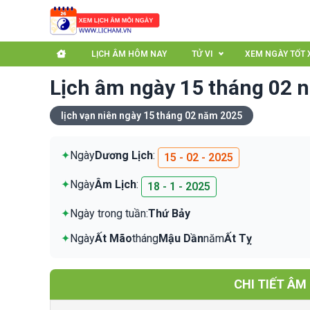
LỊCH ÂM HÔM NAY
TỬ VI
XEM NGÀY TỐT 
Lịch âm ngày 15 tháng 02 
lịch vạn niên ngày 15 tháng 02 năm 2025
✦
Ngày
Dương Lịch
:
15 - 02 - 2025
✦
Ngày
Âm Lịch
:
18 - 1 - 2025
✦
Ngày trong tuần:
Thứ Bảy
✦
Ngày
Ất Mão
tháng
Mậu Dần
năm
Ất Tỵ
CHI TIẾT ÂM