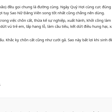
(mão) đều gọi chung là đường cùng. Ngày Quý Hợi cùng cực đúng 
ợi tuy Sao Nữ Đăng Viên song tốt nhất cũng chẳng nên dùng.
ỵ trong việc chôn cất, thừa kế sự nghiệp, xuất hành, khởi công làm 
dứt vú trẻ em, lấp hang lỗ, làm cầu tiêu, kết dứt điều hung hại, 
ấu. Khắc kỵ chôn cất cũng như cưới gả. Sao này bất lợi khi sinh đ
,