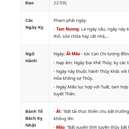
Đạo
22:59)
Các
Phạm phải ngày:
Ngày Kỵ
-
: Là ngày xấu, ngày này k
Tam Nương
thổ, sửa chữa hay cất nhà,...
Ngũ
Ngày:
- tức Can Chi tương đồn
Ất Mão
Hành
- Nạp âm: Ngày Đại Khê Thủy, kỵ các 
- Ngày này thuộc hành Thủy khắc với 
Hỏa không sợ Thủy.
- Ngày Mão lục hợp với Tuất, tam hợp 
tuyệt Thân.
Bành Tổ
-
: “Bất tải thực thiên chu bất trưở
Ất
Bách Kỵ
không lên
Nhật
-
: “Bất xuyên tỉnh tuyền thủy bấ
Mão