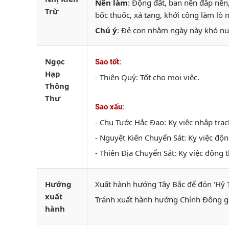
Nên làm
: Động đất, ban nền đắp nền
Trừ
bốc thuốc, xả tang, khởi công làm l
Chú ý
: Đẻ con nhằm ngày này khó nu
Ngọc
:
Sao tốt
Hạp
- Thiên Quý: Tốt cho mọi việc.
Thông
Thư
:
Sao xấu
- Chu Tước Hắc Đạo: Kỵ việc nhập trạc
- Nguyệt Kiến Chuyển Sát: Kỵ việc độn
- Thiên Địa Chuyển Sát: Kỵ việc động t
Hướng
Xuất hành hướng Tây Bắc để đón 'Hỷ 
xuất
Tránh xuất hành hướng Chính Đông g
hành