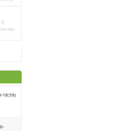
3
Canh Ngọ
0-18:59)
00-