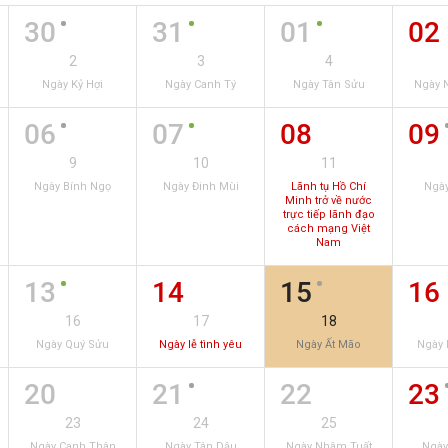
30
31
01
02
2
3
4
Ngày Kỷ Hợi
Ngày Canh Tý
Ngày Tân Sửu
Ngày 
06
07
08
09
9
10
11
Ngày Bính Ngọ
Ngày Đinh Mùi
Lãnh tụ Hồ Chí
Ngày
Minh trở về nước
trực tiếp lãnh đạo
cách mạng Việt
Nam
13
14
15
16
16
17
18
Ngày Quý Sửu
Ngày lễ tình yêu
Ngày Ất Mão
Ngày 
20
21
22
23
23
24
25
Ngày Canh Thân
Ngày Tân Dậu
Ngày Nhâm Tuất
Ngày