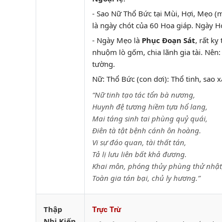
- Sao Nữ Thổ Bức tại Mùi, Hợi, Mẹo 
là ngày chót của 60 Hoa giáp. Ngày H
- Ngày Mẹo là
Phục Đoạn Sát
, rất k
nhuộm lò gốm, chia lãnh gia tài. Nên: 
tường.
Nữ: Thổ Bức (con dơi): Thổ tinh, sao x
“Nữ tinh tạo tác tổn bà nương,
Huynh đệ tương hiềm tựa hổ lang,
Mai táng sinh tai phùng quỷ quái,
Điên tà tật bệnh cánh ôn hoàng.
Vi sự đáo quan, tài thất tán,
Tả lị lưu liên bất khả đương.
Khai môn, phóng thủy phùng thử nhật
Toàn gia tán bại, chủ ly hương.”
Thập
Trực Trừ
Nhị Kiến